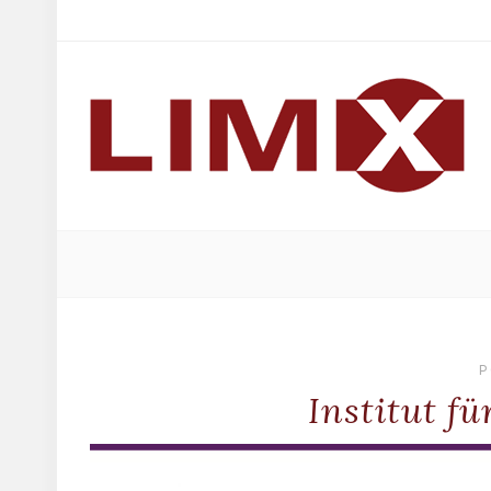
P
Institut f