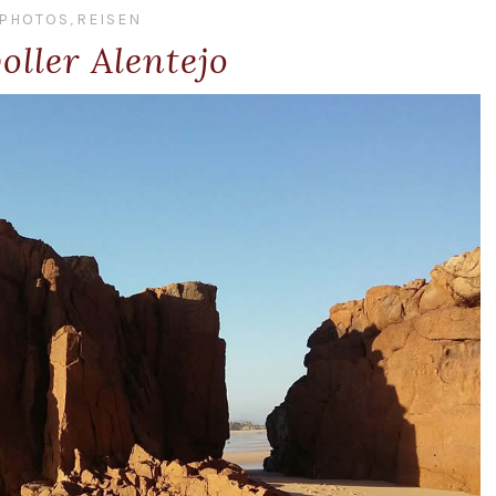
PHOTOS
,
REISEN
ller Alentejo