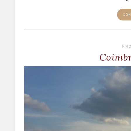
CON
PH
Coimbr