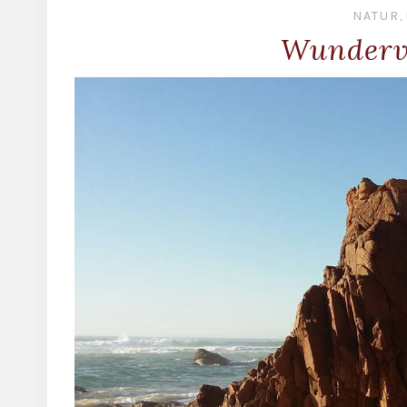
NATUR
,
Wundervo