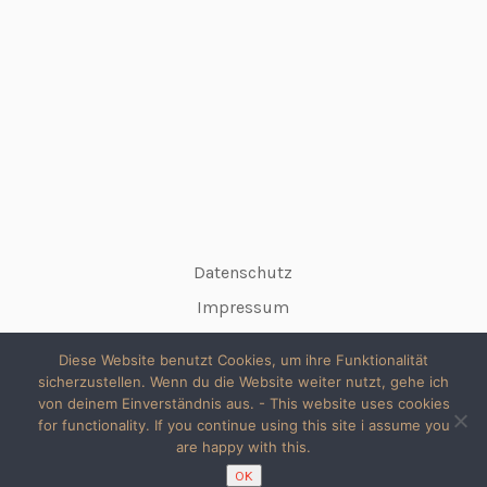
Datenschutz
Impressum
Diese Website benutzt Cookies, um ihre Funktionalität
sicherzustellen. Wenn du die Website weiter nutzt, gehe ich
von deinem Einverständnis aus. - This website uses cookies
for functionality. If you continue using this site i assume you
© 2026 copyright silke // All rights reserved
are happy with this.
Made with Love & WordPress
OK