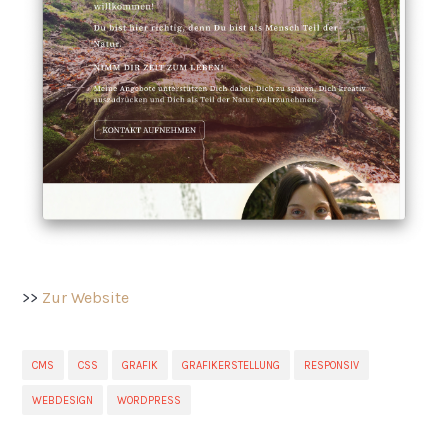
>>
Zur Website
CMS
CSS
GRAFIK
GRAFIKERSTELLUNG
RESPONSIV
WEBDESIGN
WORDPRESS