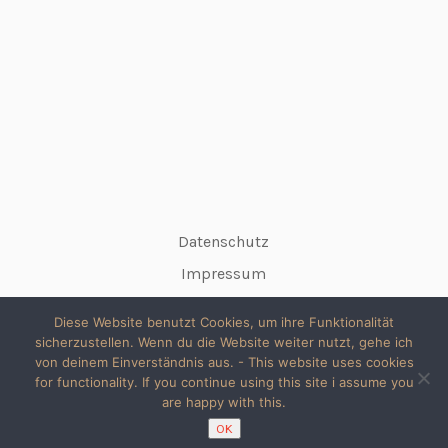
Datenschutz
Impressum
Diese Website benutzt Cookies, um ihre Funktionalität
sicherzustellen. Wenn du die Website weiter nutzt, gehe ich
von deinem Einverständnis aus. - This website uses cookies
for functionality. If you continue using this site i assume you
© 2026 copyright silke // All rights reserved
are happy with this.
Made with Love & WordPress
OK