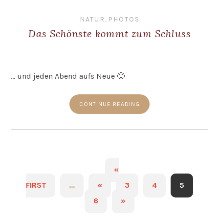
NATUR
,
PHOTOS
Das Schönste kommt zum Schluss
… und jeden Abend aufs Neue 🙂
CONTINUE READING
«
FIRST
...
«
3
4
5
6
»